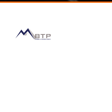
BRAZZAVILLE
Rond-point Jacques Opangault
Face Asecna – Moukondo
+242 06 511 91 75
info@mbtpsa.com
POINTE-NOIRE
Route de la Frontière
Entre Tchimbamba et Ngoyo
+242.05.777.76.66