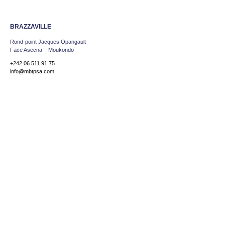
BRAZZAVILLE
Rond-point Jacques Opangault
Face Asecna – Moukondo
+242 06 511 91 75
info@mbtpsa.com
POINTE-NOIRE
Route de la Frontière
Entre Tchimbamba et Ngoyo
+242.05.777.76.66
info@mbtpsa.com
KINSHASA
Avenue Colonel EBEYA,
N.24 Q/A Gombé, Kinshasa RDC
+243 903030022 / +243 999945373
info@mbtpsa.com
ABIDJAN