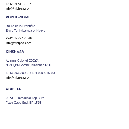
+242 06 511 91 75
info@mbtpsa.com
POINTE-NOIRE
Route de la Frontière
Entre Tchimbamba et Ngoyo
+242.05.777.76.66
info@mbtpsa.com
KINSHASA
Avenue Colonel EBEYA,
N.24 Q/A Gombé, Kinshasa RDC
+243 903030022 / +243 999945373
info@mbtpsa.com
ABIDJAN
26 VGE immeuble Top Buro
Face Cape Sud, BP 1515
+225.57.12.32.01
info@mbtpsa.com