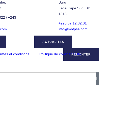
mbé,
Buro
C
Face Cape Sud, BP
1515
22 / +243
+225.57.12.32.01
.com
info@mbtpsa.com
ACTUALITÉS
rmes et conditions
Politique de confidentialité
REMONTER