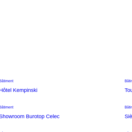
Bâtiment
Bâti
Hôtel Kempinski
To
Bâtiment
Bâti
Showroom Burotop Celec
Si