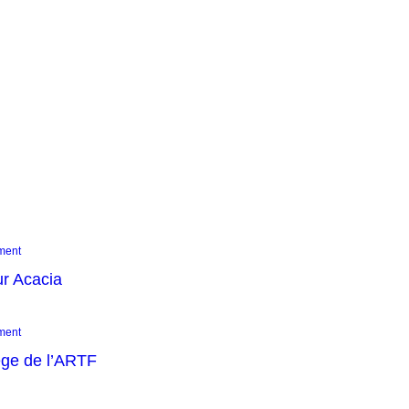
ment
ur Acacia
ment
ège de l’ARTF