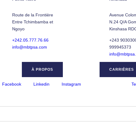
Route de la Frontière
Avenue Colon
Entre Tchimbamba et
N.24 Q/A Go
Ngoyo
Kinshasa RD
+242.05.777.76.66
+243 9030300
info@mbtpsa.com
999945373
info@mbtpsa
À PROPOS
CARRIÈRES
Facebook
Linkedin
Instagram
Te