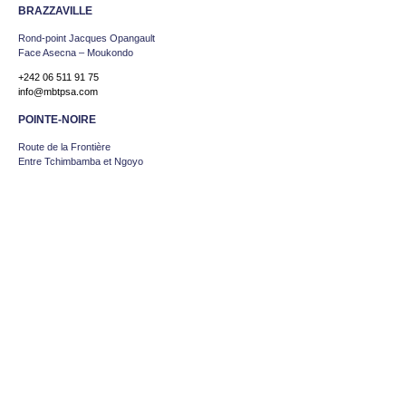
BRAZZAVILLE
Rond-point Jacques Opangault
Face Asecna – Moukondo
+242 06 511 91 75
info@mbtpsa.com
POINTE-NOIRE
Route de la Frontière
Entre Tchimbamba et Ngoyo
+242.05.777.76.66
info@mbtpsa.com
KINSHASA
Avenue Colonel EBEYA,
N.24 Q/A Gombé, Kinshasa RDC
+243 903030022 / +243 999945373
info@mbtpsa.com
ABIDJAN
26 VGE immeuble Top Buro
Face Cape Sud, BP 1515