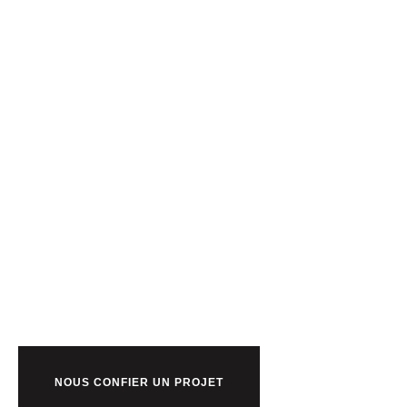
Prêt à bosser
nous ?
NOUS CONFIER UN PROJET