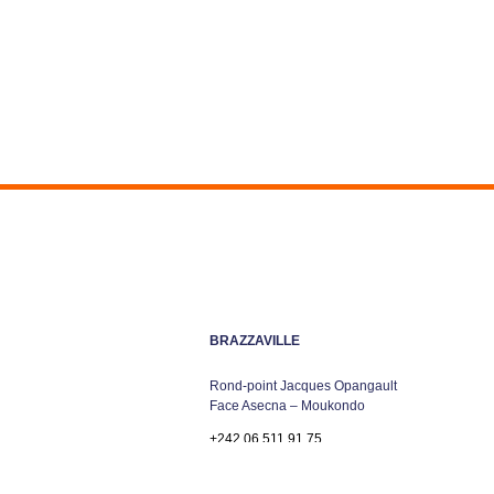
BRAZZAVILLE
Rond-point Jacques Opangault
Face Asecna – Moukondo
+242 06 511 91 75
info@mbtpsa.com