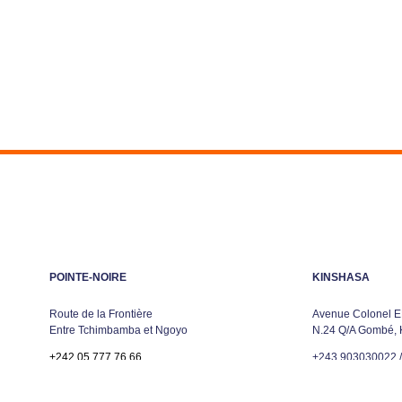
POINTE-NOIRE
KINSHASA
Route de la Frontière
Avenue Colonel 
Entre Tchimbamba et Ngoyo
N.24 Q/A Gombé,
+242.05.777.76.66
+243 903030022 
info@mbtpsa.com
info@mbtpsa.com