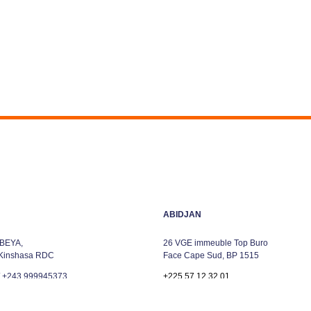
ABIDJAN
EBEYA,
26 VGE immeuble Top Buro
 Kinshasa RDC
Face Cape Sud, BP 1515
/ +243 999945373
+225.57.12.32.01
info@mbtpsa.com