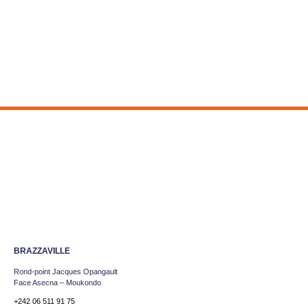
BRAZZAVILLE
Rond-point Jacques Opangault
Face Asecna – Moukondo
+242 06 511 91 75