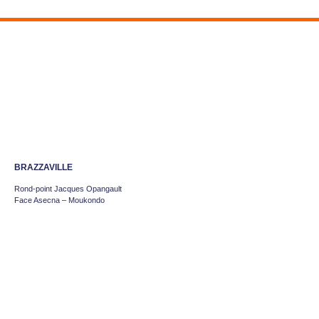
BRAZZAVILLE
Rond-point Jacques Opangault
Face Asecna – Moukondo
+242 06 511 91 75
info@mbtpsa.com
POINTE-NOIRE
Route de la Frontière
Entre Tchimbamba et Ngoyo
+242.05.777.76.66
info@mbtpsa.com