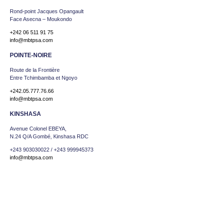
Rond-point Jacques Opangault
Face Asecna – Moukondo
+242 06 511 91 75
info@mbtpsa.com
POINTE-NOIRE
Route de la Frontière
Entre Tchimbamba et Ngoyo
+242.05.777.76.66
info@mbtpsa.com
KINSHASA
Avenue Colonel EBEYA,
N.24 Q/A Gombé, Kinshasa RDC
+243 903030022 / +243 999945373
info@mbtpsa.com
ABIDJAN
26 VGE immeuble Top Buro
Face Cape Sud, BP 1515
+225.57.12.32.01