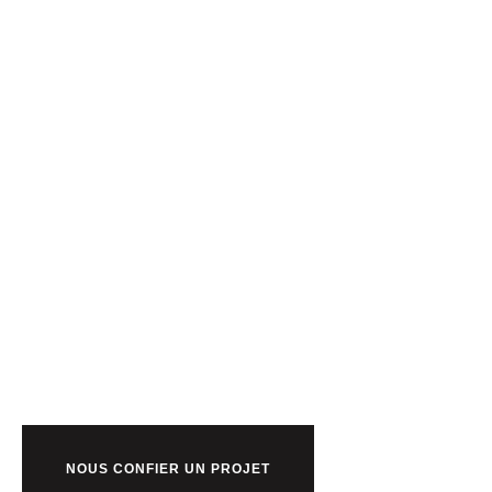
Prêt à bosser
nous ?
NOUS CONFIER UN PROJET