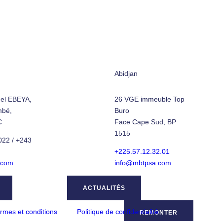
Abidjan
el EBEYA,
26 VGE immeuble Top
mbé,
Buro
C
Face Cape Sud, BP
1515
22 / +243
+225.57.12.32.01
.com
info@mbtpsa.com
ACTUALITÉS
rmes et conditions
Politique de confidentialité
REMONTER