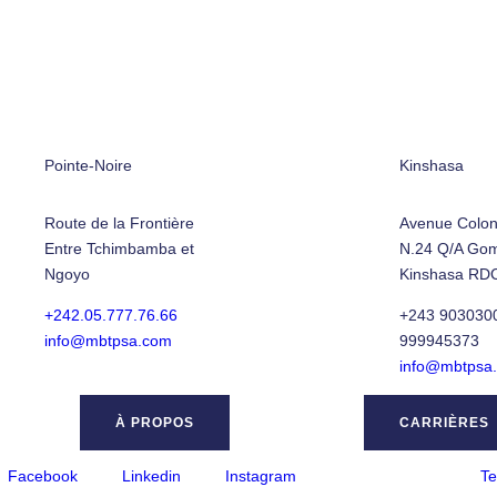
Pointe-Noire
Kinshasa
Route de la Frontière
Avenue Colon
Entre Tchimbamba et
N.24 Q/A Go
Ngoyo
Kinshasa RD
+242.05.777.76.66
+243 9030300
info@mbtpsa.com
999945373
info@mbtpsa
À PROPOS
CARRIÈRES
Facebook
Linkedin
Instagram
Te